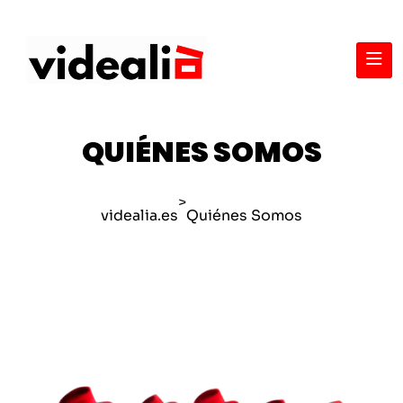
Q
U
I
É
N
E
S
S
O
M
O
S
>
videalia.es
Quiénes Somos