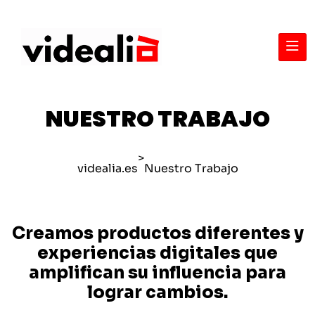
N
U
E
S
T
R
O
T
R
A
B
A
J
O
>
videalia.es
Nuestro Trabajo
Creamos productos diferentes y
experiencias digitales que
amplifican su influencia para
lograr cambios.