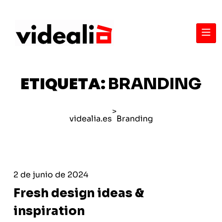
E
T
I
Q
U
E
T
A
:
B
R
A
N
D
I
N
G
>
videalia.es
Branding
2 de junio de 2024
Fresh design ideas &
inspiration